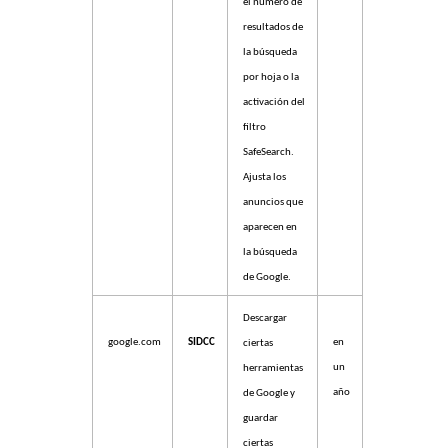
el número de
resultados de
la búsqueda
por hoja o la
activación del
filtro
SafeSearch.
Ajusta los
anuncios que
aparecen en
la búsqueda
de Google.
Descargar
google.com
SIDCC
en
ciertas
un
herramientas
año
de Google y
guardar
ciertas