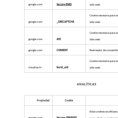
google.com
Secure-ENID
sitio web
Cookie necesaria para la 
google.com
_GRECAPTCHA
sitio web
Cookie necesaria para la 
google.com
AEC
sitio web
google.com
CONSENT
Rastreador de consenti
Cookie necesaria para la 
visualiza.tv
burst_uid
sitio web
ANALÍTICAS
Propiedad
Cookie
Estas cookies se utiliza
google.com
Secure-3PAPISID