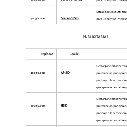
para usted y sus interese
Estas cookies se utiliza
google.com
Secure-3PSID
para usted y sus interese
PUBLICITARIAS
Propiedad
Cookie
Descargar ciertas herra
google.com
APISID
preferencias, por ejemp
por hoja o la activación 
que aparecen en la bús
Descargar ciertas herra
google.com
HSID
preferencias, por ejemp
por hoja o la activación 
que aparecen en la bús