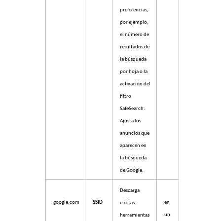
preferencias,
por ejemplo,
el número de
resultados de
la búsqueda
por hoja o la
activación del
filtro
SafeSearch.
Ajusta los
anuncios que
aparecen en
la búsqueda
de Google.
Descarga
google.com
SSID
en
ciertas
un
herramientas