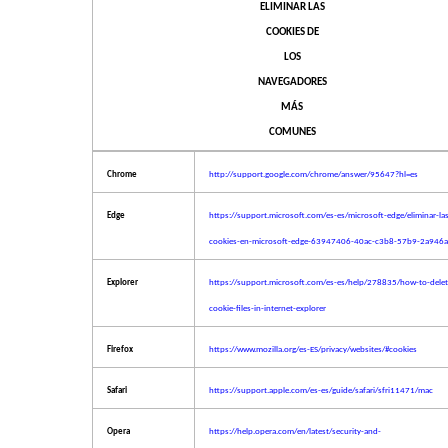
ELIMINAR LAS
COOKIES DE
LOS
NAVEGADORES
MÁS
COMUNES
Chrome
http://support.google.com/chrome/answer/95647?hl=es
Edge
https://support.microsoft.com/es-es/microsoft-edge/eliminar-la
cookies-en-microsoft-edge-63947406-40ac-c3b8-57b9-2a946
Explorer
https://support.microsoft.com/es-es/help/278835/how-to-delet
cookie-files-in-internet-explorer
Firefox
https://www.mozilla.org/es-ES/privacy/websites/#cookies
Safari
https://support.apple.com/es-es/guide/safari/sfri11471/mac
Opera
https://help.opera.com/en/latest/security-and-