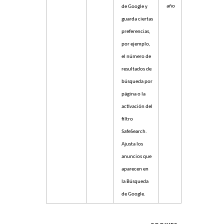
año
de Google y
guarda ciertas
preferencias,
por ejemplo,
el número de
resultados de
búsqueda por
página o la
activación del
filtro
SafeSearch.
Ajusta los
anuncios que
aparecen en
la Búsqueda
de Google.