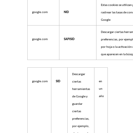
Estas cookies se utilizan
google.com
NID
rastrear las tasas de co
Google
Descargar ciertas herra
google.com
SAPISID
preferencias, por ejemp
por hoja o la activación 
que aparecen en la bús
Descargar
google.com
SID
en
ciertas
un
herramientas
año
de Google y
guardar
ciertas
preferencias,
por ejemplo,