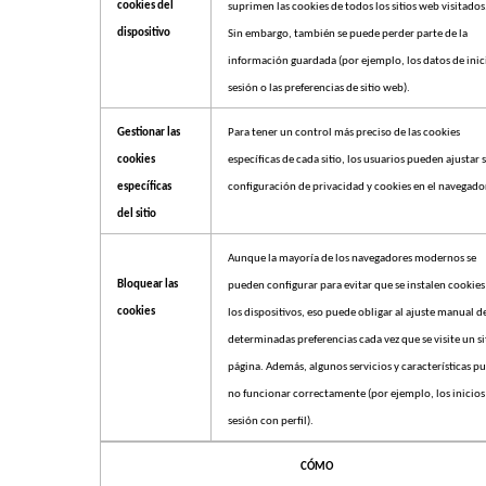
cookies del
suprimen las cookies de todos los sitios web visitados
dispositivo
Sin embargo, también se puede perder parte de la
información guardada (por ejemplo, los datos de inic
sesión o las preferencias de sitio web).
Gestionar las
Para tener un control más preciso de las cookies
cookies
específicas de cada sitio, los usuarios pueden ajustar 
específicas
configuración de privacidad y cookies en el navegado
del sitio
Aunque la mayoría de los navegadores modernos se
Bloquear las
pueden configurar para evitar que se instalen cookies
cookies
los dispositivos, eso puede obligar al ajuste manual d
determinadas preferencias cada vez que se visite un si
página. Además, algunos servicios y características p
no funcionar correctamente (por ejemplo, los inicios
sesión con perfil).
CÓMO